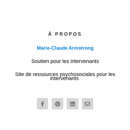
À PROPOS
Marie-Claude Armstrong
Soutien pour les intervenants
Site de ressources psychosociales pour les
intervenants
F
P
L
E
a
i
i
n
c
n
n
v
e
t
k
e
b
e
e
l
o
r
d
o