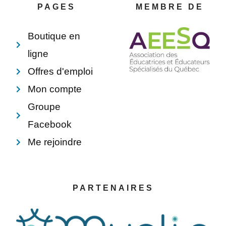
o
e
i
p
PAGES
MEMBRE DE
k
s
n
e
-
t
f
Boutique en
ligne
Offres d'emploi
Mon compte
Groupe
Facebook
Me rejoindre
PARTENAIRES