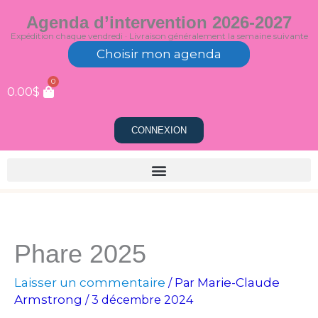
Aller
Agenda d’intervention 2026-2027
au
Expédition chaque vendredi · Livraison généralement la semaine suivante
contenu
Choisir mon agenda
0
0.00
$
CONNEXION
Phare 2025
Laisser un commentaire
Marie-Claude
/ Par
Armstrong
/
3 décembre 2024