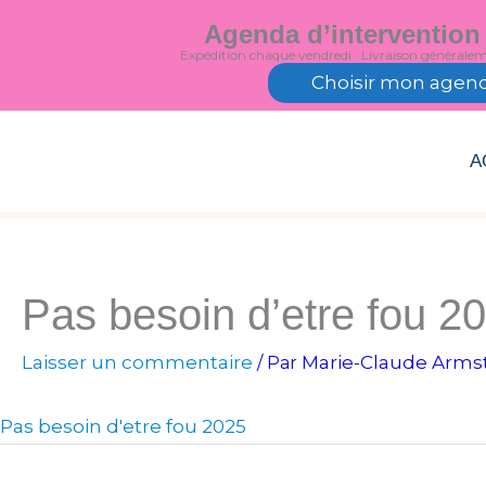
Aller
Agenda d’intervention
au
Expédition chaque vendredi · Livraison générale
contenu
Choisir mon agen
A
Pas besoin d’etre fou 2
Laisser un commentaire
Marie-Claude Arms
/ Par
Pas besoin d'etre fou 2025