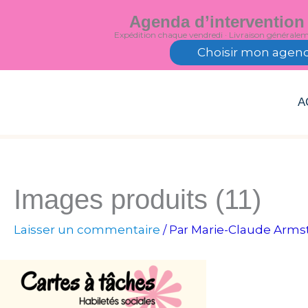
Aller
Agenda d’intervention
au
Expédition chaque vendredi · Livraison générale
contenu
Choisir mon agen
A
Images produits (11)
Laisser un commentaire
Marie-Claude Arms
/ Par