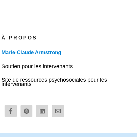
À PROPOS
Marie-Claude Armstrong
Soutien pour les intervenants
Site de ressources psychosociales pour les
intervenants
F
P
L
E
a
i
i
n
c
n
n
v
e
t
k
e
b
e
e
l
o
r
d
o