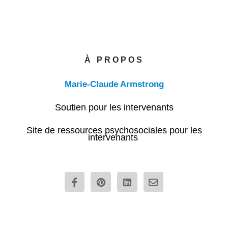
À PROPOS
Marie-Claude Armstrong
Soutien pour les intervenants
Site de ressources psychosociales pour les
intervenants
F
P
L
E
a
i
i
n
c
n
n
v
e
t
k
e
b
e
e
l
o
r
d
o