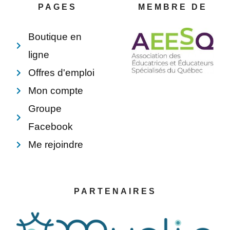
o
e
i
p
PAGES
MEMBRE DE
k
s
n
e
-
t
f
Boutique en
ligne
Offres d'emploi
Mon compte
Groupe
Facebook
Me rejoindre
PARTENAIRES