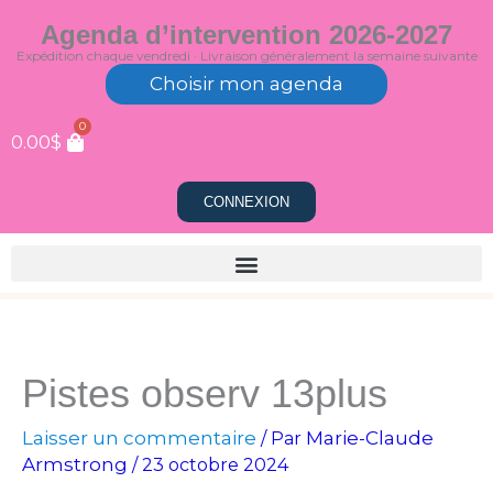
Aller
Agenda d’intervention 2026-2027
au
Expédition chaque vendredi · Livraison généralement la semaine suivante
contenu
Choisir mon agenda
0
0.00
$
CONNEXION
Pistes observ 13plus
Laisser un commentaire
Marie-Claude
/ Par
Armstrong
/
23 octobre 2024