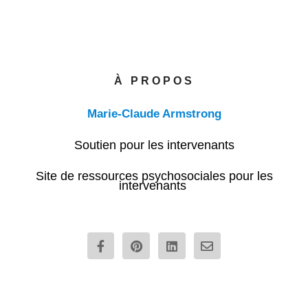
À PROPOS
Marie-Claude Armstrong
Soutien pour les intervenants
Site de ressources psychosociales pour les
intervenants
F
P
L
E
a
i
i
n
c
n
n
v
e
t
k
e
b
e
e
l
o
r
d
o