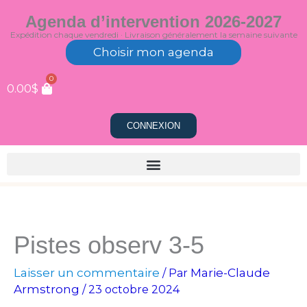
Aller
Agenda d’intervention 2026-2027
au
Expédition chaque vendredi · Livraison généralement la semaine suivante
contenu
Choisir mon agenda
0
0.00
$
CONNEXION
Pistes observ 3-5
Laisser un commentaire
Marie-Claude
/ Par
Armstrong
/
23 octobre 2024