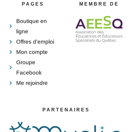
o
e
i
p
PAGES
MEMBRE DE
k
s
n
e
-
t
f
Boutique en
ligne
Offres d'emploi
Mon compte
Groupe
Facebook
Me rejoindre
PARTENAIRES