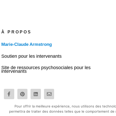
À PROPOS
Marie-Claude Armstrong
Soutien pour les intervenants
Site de ressources psychosociales pour les
intervenants
F
P
L
E
a
i
i
n
c
n
n
v
e
t
k
e
Pour offrir la meilleure expérience, nous utilisons des techno
b
e
e
l
permettra de traiter des données telles que le comportement de na
o
r
d
o