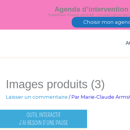
Aller
Agenda d’intervention
au
Expédition chaque vendredi · Livraison générale
contenu
Choisir mon agen
A
Images produits (3)
Laisser un commentaire
Marie-Claude Arms
/ Par