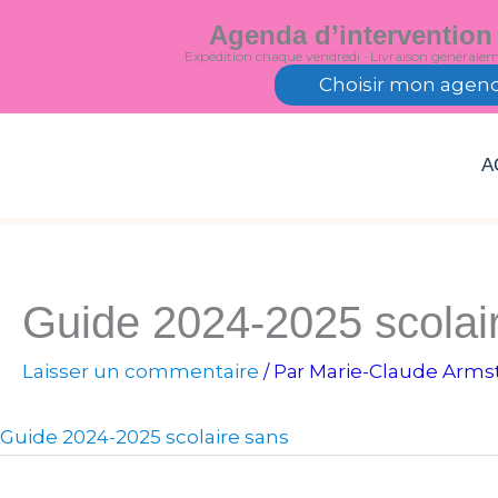
Aller
Agenda d’intervention
au
Expédition chaque vendredi · Livraison générale
contenu
Choisir mon agen
A
Guide 2024-2025 scolai
Laisser un commentaire
Marie-Claude Arms
/ Par
Guide 2024-2025 scolaire sans