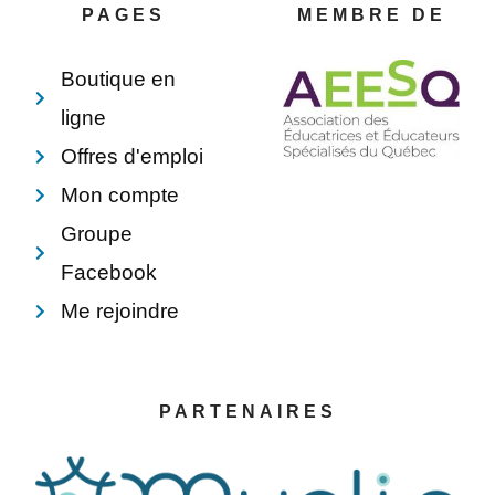
o
e
i
p
PAGES
MEMBRE DE
k
s
n
e
-
t
f
Boutique en
ligne
Offres d'emploi
Mon compte
Groupe
Facebook
Me rejoindre
PARTENAIRES