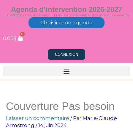
Aller
Agenda d’intervention 2026-2027
au
Expédition chaque vendredi · Livraison généralement la semaine suivante
contenu
Choisir mon agenda
0
0.00
$
CONNEXION
Couverture Pas besoin
Laisser un commentaire
Marie-Claude
/ Par
Armstrong
/
14 juin 2024