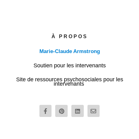
À PROPOS
Marie-Claude Armstrong
Soutien pour les intervenants
Site de ressources psychosociales pour les
intervenants
F
P
L
E
a
i
i
n
c
n
n
v
e
t
k
e
b
e
e
l
o
r
d
o