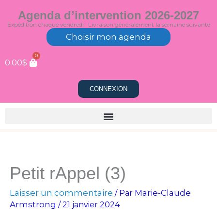
Aller
Agenda d’intervention 2026-2027
au
Expédition chaque vendredi · Livraison généralement la semaine suivante
contenu
Choisir mon agenda
0
0.00
$
CONNEXION
Petit rAppel (3)
Laisser un commentaire
Marie-Claude
/ Par
Armstrong
/
21 janvier 2024