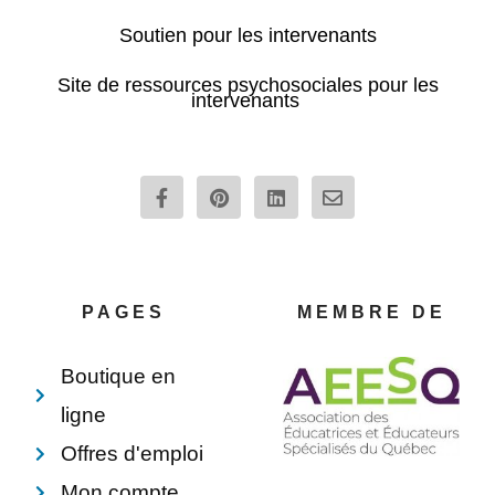
Soutien pour les intervenants
Site de ressources psychosociales pour les
intervenants
F
P
L
E
a
i
i
n
c
n
n
v
e
t
k
e
b
e
e
l
o
r
d
o
o
e
i
p
PAGES
MEMBRE DE
k
s
n
e
-
t
f
Boutique en
ligne
Offres d'emploi
Mon compte