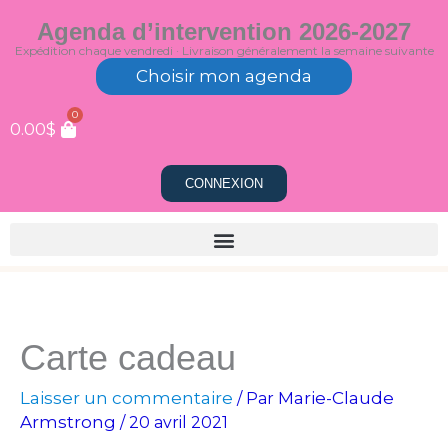
Aller
Agenda d’intervention 2026-2027
au
Expédition chaque vendredi · Livraison généralement la semaine suivante
contenu
Choisir mon agenda
0
0.00
$
CONNEXION
Carte cadeau
Laisser un commentaire
Marie-Claude
/ Par
Armstrong
/
20 avril 2021