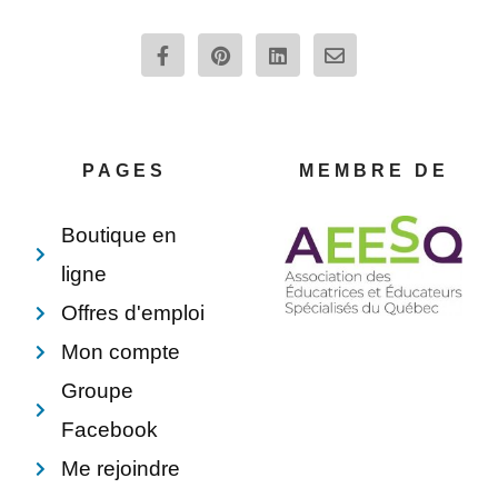
F
P
L
E
a
i
i
n
c
n
n
v
e
t
k
e
b
e
e
l
o
r
d
o
o
e
i
p
PAGES
MEMBRE DE
k
s
n
e
-
t
f
Boutique en
ligne
Offres d'emploi
Mon compte
Groupe
Facebook
Me rejoindre