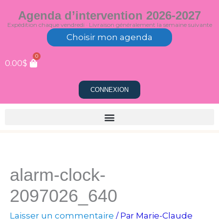
Aller
Agenda d’intervention 2026-2027
au
Expédition chaque vendredi · Livraison généralement la semaine suivante
contenu
Choisir mon agenda
0
0.00
$
CONNEXION
alarm-clock-
2097026_640
Laisser un commentaire
Marie-Claude
/ Par