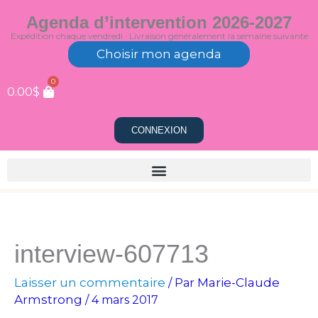
Aller
Agenda d’intervention 2026-2027
au
Expédition chaque vendredi · Livraison généralement la semaine suivante
contenu
Choisir mon agenda
0
0.00
$
CONNEXION
interview-607713
Laisser un commentaire
Marie-Claude
/ Par
Armstrong
/
4 mars 2017