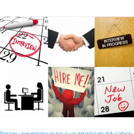
Passer
une
entrevue
pour
un
emploi
en
éducation
spécialisée
Passer une entrevue pour un emploi en éducation