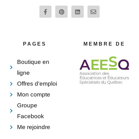
F
P
L
E
a
i
i
n
c
n
n
v
e
t
k
e
b
e
e
l
o
r
d
o
o
e
i
p
PAGES
MEMBRE DE
k
s
n
e
-
t
f
Boutique en
ligne
Offres d'emploi
Mon compte
Groupe
Facebook
Me rejoindre