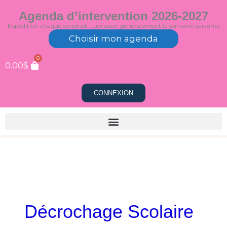
Aller
Agenda d’intervention 2026-2027
au
Expédition chaque vendredi · Livraison généralement la semaine suivante
contenu
Choisir mon agenda
0
0.00
$
CONNEXION
Décrochage Scolaire