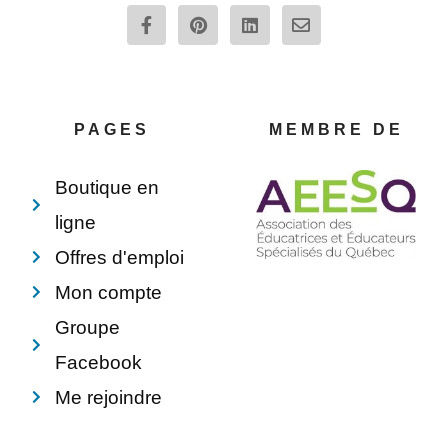
F
P
L
E
a
i
i
n
c
n
n
v
e
t
k
e
b
e
e
l
o
r
d
o
o
e
i
p
PAGES
MEMBRE DE
k
s
n
e
-
t
f
Boutique en
ligne
Offres d'emploi
Mon compte
Groupe
Facebook
Me rejoindre