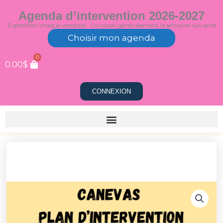
Aller
Agenda d’intervention 2026-2027
au
Expédition chaque vendredi · Livraison généralement la semaine suivante
contenu
Choisir mon agenda
0
0.00
$
CONNEXION