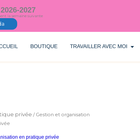
 2026-2027
ment la semaine suivante
da
CCUEIL
BOUTIQUE
TRAVAILLER AVEC MOI
Trié
du
plus
récent
au
plus
tique privée
/ Gestion et organisation
ancien
rivée
nisation en pratique privée