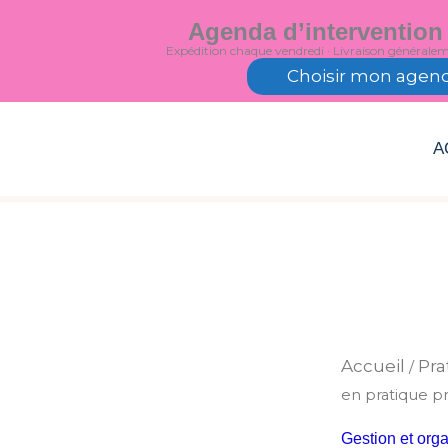
Aller
Agenda d’intervention
au
Expédition chaque vendredi · Livraison générale
contenu
Choisir mon agen
A
Accueil
Pra
/
en pratique p
Gestion et orga