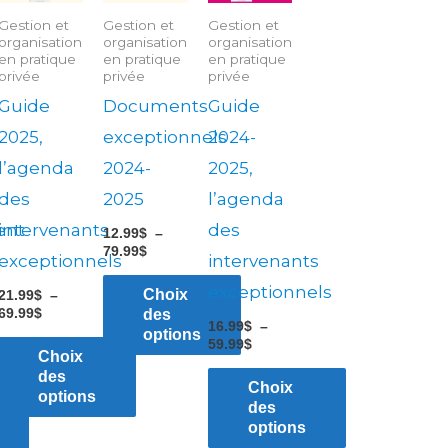
69.99$
79.99$
59.99$
plusieurs
plusieurs
plusieurs
Gestion et
Gestion et
Gestion et
organisation
organisation
organisation
variations.
variations.
variations.
en pratique
en pratique
en pratique
Les
Les
Les
privée
privée
privée
options
options
options
Guide
Documents
Guide
peuvent
peuvent
peuvent
2025,
exceptionnels
2024-
être
être
être
l’agenda
2024-
2025,
choisies
choisies
choisies
des
2025
l’agenda
sur
sur
sur
ent
intervenants
des
12.99
$
–
la
la
la
79.99
$
exceptionnels
intervenants
page
page
page
exceptionnels
Choix
21.99
$
–
du
du
du
69.99
$
des
16.99
$
–
options
produit
produit
produit
59.99
$
Choix
des
Choix
options
des
options