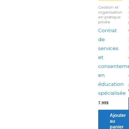
Gestion et
organisation
en pratique
privée
Contrat
de
services
et
consentem
en
éducation
spécialisée
7.99
$
Ajouter
au
panier