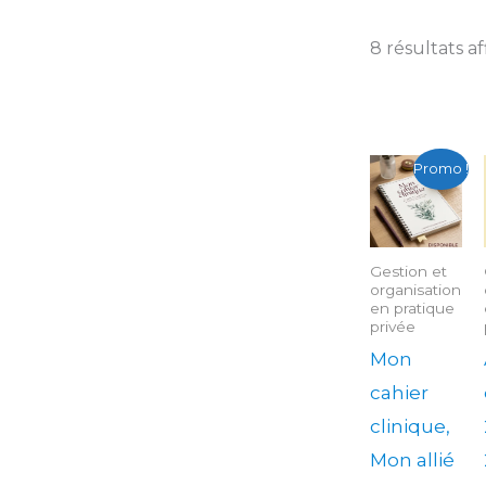
8 résultats af
Le
Le
Promo !
prix
prix
initial
actuel
était :
est :
44.00$.
35.00$.
Gestion et
organisation
en pratique
privée
Mon
cahier
clinique,
Mon allié