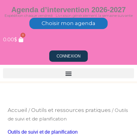
Aller
Agenda d’intervention 2026-2027
au
Expédition chaque vendredi · Livraison généralement la semaine suivante
contenu
Choisir mon agenda
0
0.00
$
CONNEXION
Trié
du
plus
récent
au
plus
Accueil
Outils et ressources pratiques
/
/ Outils
ancien
de suivi et de planification
Outils de suivi et de planification