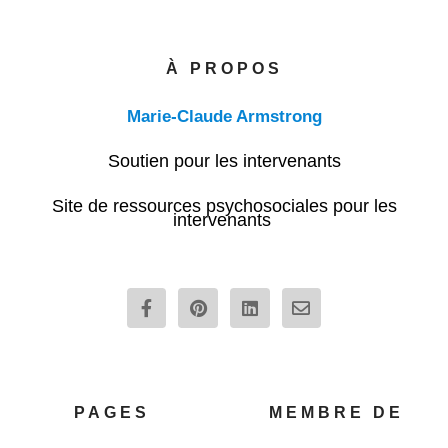
À PROPOS
Marie-Claude Armstrong
Soutien pour les intervenants
Site de ressources psychosociales pour les
intervenants
F
P
L
E
a
i
i
n
c
n
n
v
e
t
k
e
b
e
e
l
o
r
d
o
o
e
i
p
PAGES
MEMBRE DE
k
s
n
e
-
t