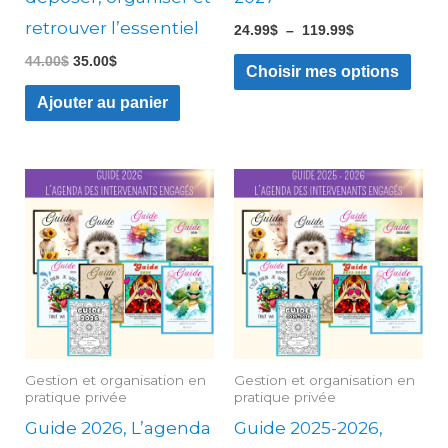
la
retrouver l’essentiel
24.99
$
–
119.99
$
pag
44.00
$
35.00
$
du
Choisir mes options
prod
Ajouter au panier
Plage
Ce
Ce
de
produit
produ
prix :
17.99$
a
a
à
21.99$
plusieurs
plusie
variations.
variati
Les
Les
options
option
Gestion et organisation en
Gestion et organisation en
peuvent
peuve
pratique privée
pratique privée
être
être
Guide 2026, L’agenda
Guide 2025-2026,
choisies
choisi