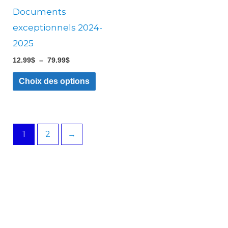
être
Documents
choisies
exceptionnels 2024-
sur
2025
la
12.99
$
–
79.99
$
page
du
Choix des options
produit
1
2
→