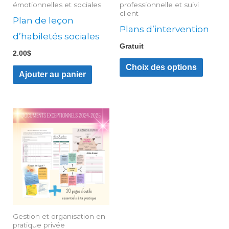
émotionnelles et sociales
professionnelle et suivi
être
client
Plan de leçon
choisi
Plans d’intervention
d’habiletés sociales
sur
Gratuit
2.00
$
la
Choix des options
page
Ajouter au panier
du
produ
Plage
Ce
de
produit
prix :
12.99$
a
à
79.99$
plusieurs
variations.
Les
options
Gestion et organisation en
peuvent
pratique privée