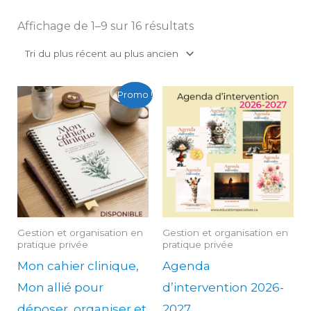
Affichage de 1–9 sur 16 résultats
Le
Le
Plage
Ce
Promo !
prix
prix
de
prod
initial
actuel
prix :
était :
est :
24.99$
a
44.00$.
35.00$.
à
119.99$
plus
varia
Les
opti
Gestion et organisation en
Gestion et organisation en
peu
pratique privée
pratique privée
être
Mon cahier clinique,
Agenda
chois
Mon allié pour
d’intervention 2026-
sur
déposer, organiser et
2027