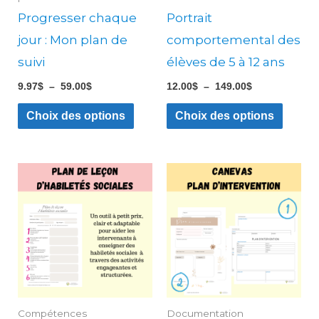
être
être
Progresser chaque
Portrait
choisies
choisi
jour : Mon plan de
comportemental des
sur
sur
suivi
élèves de 5 à 12 ans
la
la
9.97
$
–
59.00
$
12.00
$
–
149.00
$
page
page
du
du
Choix des options
Choix des options
produit
produ
Ce
produ
a
plusie
variati
Les
option
Compétences
Documentation
peuve