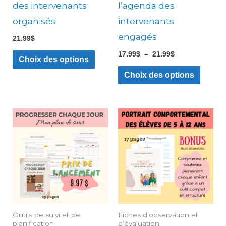
des intervenants
l’agenda des
sur
sur
organisés
intervenants
la
la
engagés
21.99
$
page
page
17.99
$
–
21.99
$
du
du
Choix des options
produit
produ
Choix des options
Plage
Plage
Ce
Ce
de
de
produit
produ
prix :
prix :
9.97$
12.00$
a
a
à
à
59.00$
149.00$
plusieurs
plusie
variations.
variati
Les
Les
options
option
Outils de suivi et de
Fiches d’observation et
peuvent
peuve
planification
d’évaluation