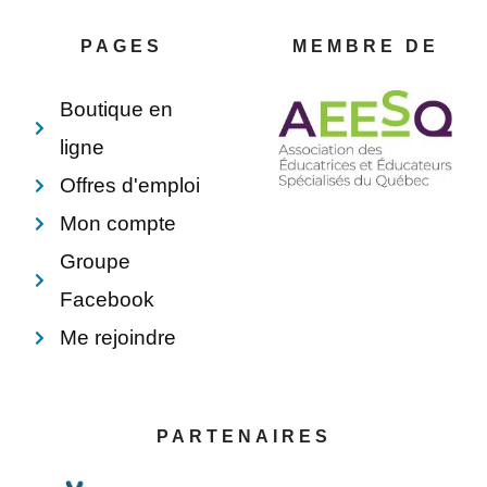
o
r
d
o
o
e
i
p
PAGES
MEMBRE DE
k
s
n
e
-
t
f
Boutique en
ligne
Offres d'emploi
Mon compte
Groupe
Facebook
Me rejoindre
PARTENAIRES