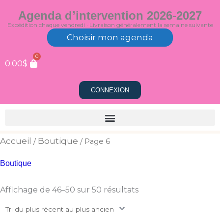
Aller
Agenda d’intervention 2026-2027
au
Expédition chaque vendredi · Livraison généralement la semaine suivante
contenu
Choisir mon agenda
0
0.00
$
CONNEXION
Trié
Accueil
Boutique
/
/ Page 6
du
plus
récent
Boutique
au
plus
ancien
Affichage de 46–50 sur 50 résultats