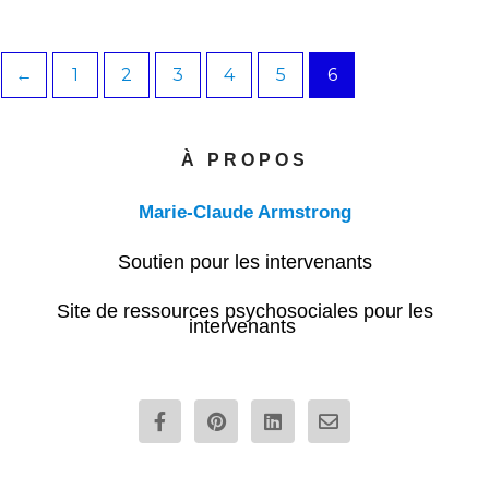
←
1
2
3
4
5
6
À PROPOS
Marie-Claude Armstrong
Soutien pour les intervenants
Site de ressources psychosociales pour les
intervenants
F
P
L
E
a
i
i
n
c
n
n
v
e
t
k
e
b
e
e
l