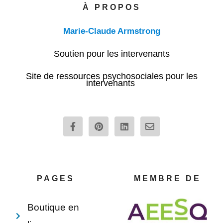
À PROPOS
Marie-Claude Armstrong
Soutien pour les intervenants
Site de ressources psychosociales pour les
intervenants
F
P
L
E
a
i
i
n
c
n
n
v
e
t
k
e
b
e
e
l
o
r
d
o
o
e
i
p
PAGES
MEMBRE DE
k
s
n
e
-
t
f
Boutique en