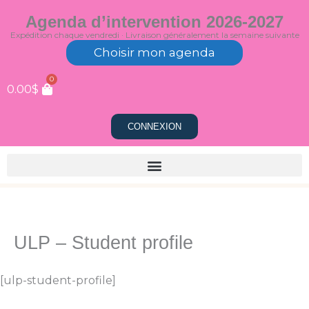
Aller
Agenda d’intervention 2026-2027
au
Expédition chaque vendredi · Livraison généralement la semaine suivante
contenu
Choisir mon agenda
0
0.00
$
CONNEXION
ULP – Student profile
[ulp-student-profile]