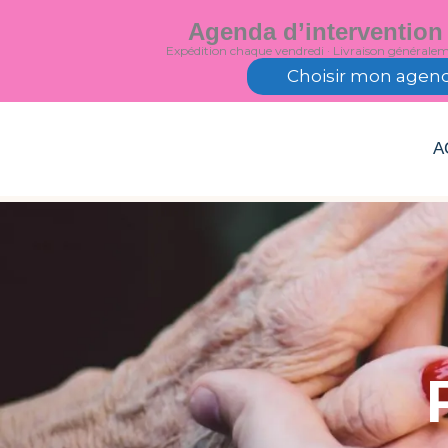
Aller
Agenda d’intervention
au
Expédition chaque vendredi · Livraison générale
contenu
Choisir mon agen
A