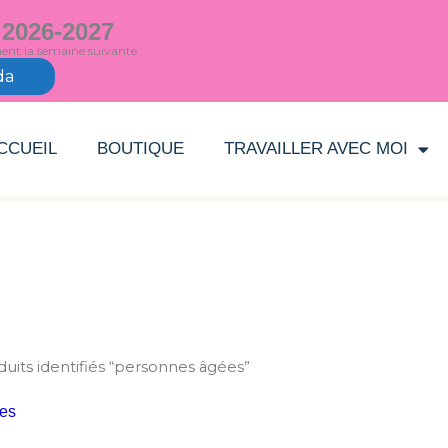
 2026-2027
ment la semaine suivante
da
CCUEIL
BOUTIQUE
TRAVAILLER AVEC MOI
duits identifiés “personnes âgées”
es