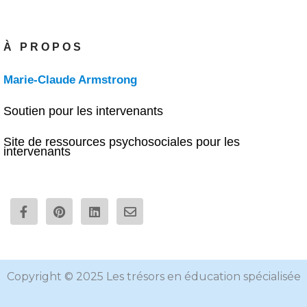
À PROPOS
Marie-Claude Armstrong
Soutien pour les intervenants
Site de ressources psychosociales pour les
intervenants
F
P
L
E
a
i
i
n
c
n
n
v
e
t
k
e
b
e
e
l
o
r
d
o
o
e
i
p
Copyright © 2025 Les trésors en éducation spécialisée
k
s
n
e
-
t