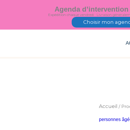
Aller
Agenda d’intervention
au
Expédition chaque vendredi · Livraison générale
contenu
Choisir mon agen
A
Accueil
/ Pro
personnes âgé