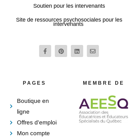
Soutien pour les intervenants
Site de ressources psychosociales pour les
intervenants
F
P
L
E
a
i
i
n
c
n
n
v
e
t
k
e
b
e
e
l
o
r
d
o
o
e
i
p
PAGES
MEMBRE DE
k
s
n
e
-
t
f
Boutique en
ligne
Offres d'emploi
Mon compte