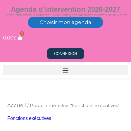
Aller
Agenda d’intervention 2026-2027
au
Expédition chaque vendredi · Livraison généralement la semaine suivante
contenu
Choisir mon agenda
0
0.00
$
CONNEXION
Accueil
/ Produits identifiés “Fonctions exécutives”
Fonctions exécutives