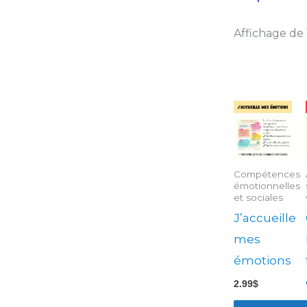
Affichage de 
Compétences
émotionnelles
et sociales
J’accueille
mes
émotions
2.99
$