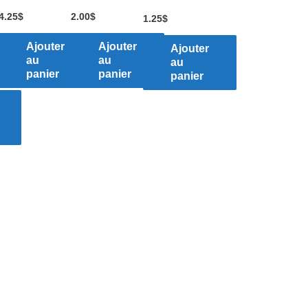
4.25
$
2.00
$
1.25
$
Ajouter
Ajouter
Ajouter
au
au
au
panier
panier
panier
el
$.