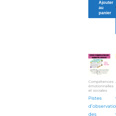
Ajouter
au
panier
Plage
Ce
de
produit
prix :
2.00$
a
à
5.00$
plusieurs
Compétences
émotionnelles
variations.
et sociales
Les
Pistes
options
d’observati
peuvent
des