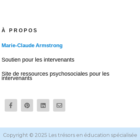
À PROPOS
Marie-Claude Armstrong
Soutien pour les intervenants
Site de ressources psychosociales pour les
intervenants
F
P
L
E
a
i
i
n
c
n
n
v
e
t
k
e
b
e
e
l
o
r
d
o
o
e
i
p
Copyright © 2025 Les trésors en éducation spécialisée