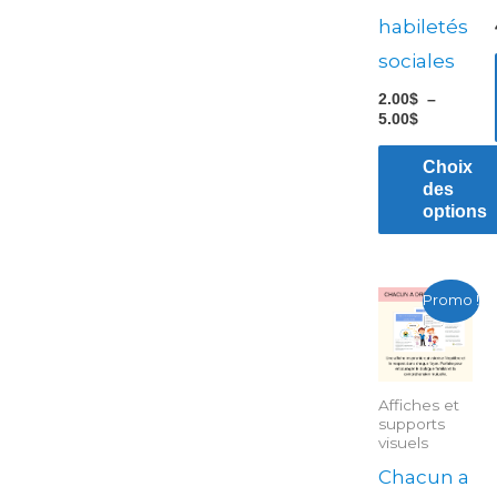
être
habiletés
choisies
sociales
sur
2.00
$
–
la
5.00
$
page
du
Choix
des
produit
options
Le
Le
Promo !
prix
prix
initial
actu
était :
est :
4.99$.
1.25
Affiches et
supports
visuels
Chacun a