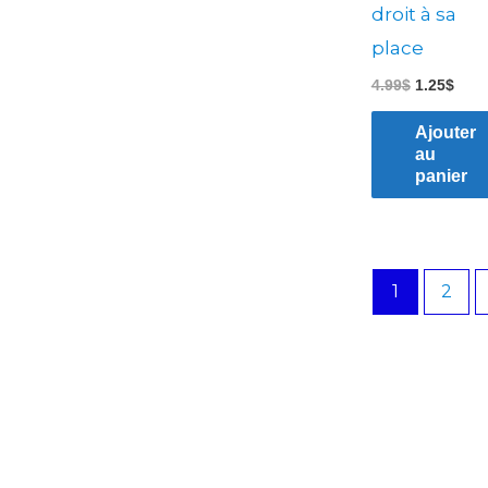
droit à sa
place
4.99
$
1.25
$
Ajouter
au
panier
1
2