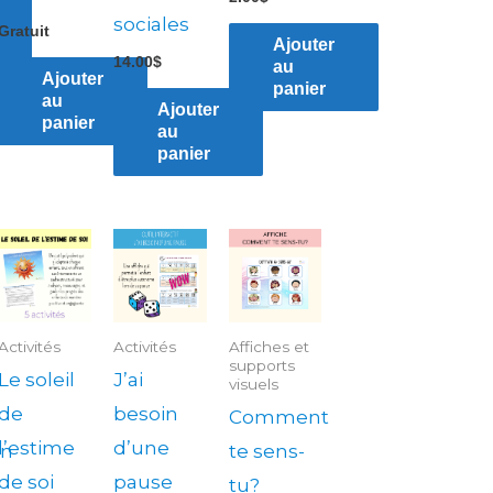
sociales
Gratuit
Ajouter
14.00
$
au
Ajouter
panier
au
Ajouter
panier
au
panier
Activités
Activités
Affiches et
supports
Le soleil
J’ai
visuels
de
besoin
Comment
l’estime
d’une
on
te sens-
de soi
pause
tu?