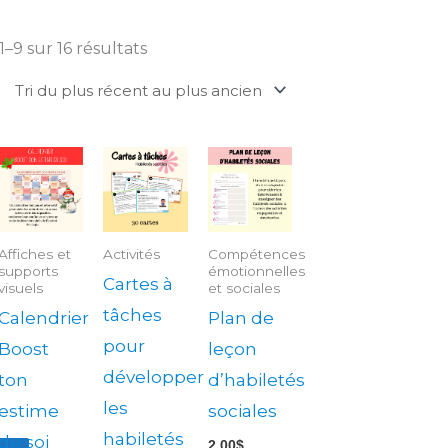
1–9 sur 16 résultats
Affiches et
Activités
Compétences
supports
émotionnelles
Cartes à
visuels
et sociales
tâches
Calendrier
Plan de
pour
Boost
leçon
développer
ton
d’habiletés
les
estime
sociales
habiletés
de soi
2.00
$