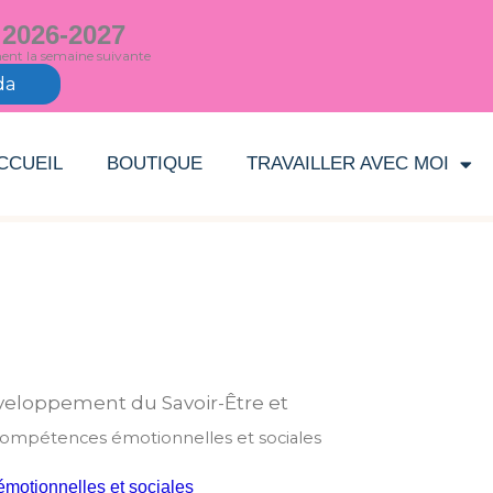
 2026-2027
ment la semaine suivante
da
CCUEIL
BOUTIQUE
TRAVAILLER AVEC MOI
Trié
du
plus
récent
au
plus
eloppement du Savoir-Être et
ancien
ompétences émotionnelles et sociales
otionnelles et sociales