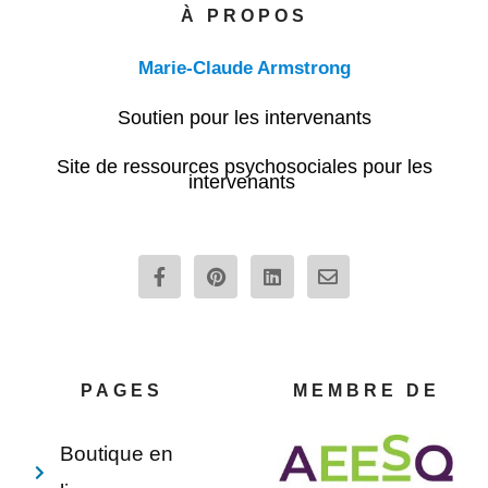
À PROPOS
Marie-Claude Armstrong
Soutien pour les intervenants
Site de ressources psychosociales pour les
intervenants
F
P
L
E
a
i
i
n
c
n
n
v
e
t
k
e
b
e
e
l
o
r
d
o
o
e
i
p
PAGES
MEMBRE DE
k
s
n
e
-
t
f
Boutique en