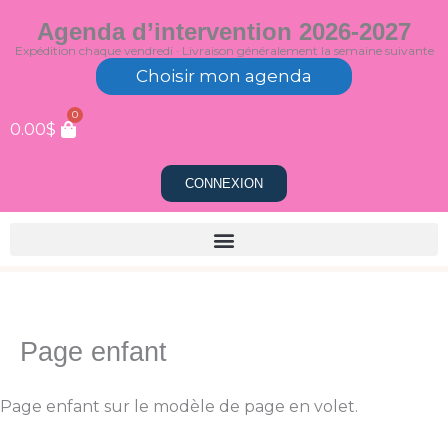
Aller
Agenda d’intervention 2026-2027
au
Expédition chaque vendredi · Livraison généralement la semaine suivante
contenu
Choisir mon agenda
0
0.00
$
CONNEXION
Page enfant
Page enfant sur le modèle de page en volet.