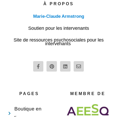
À PROPOS
Marie-Claude Armstrong
Soutien pour les intervenants
Site de ressources psychosociales pour les
intervenants
F
P
L
E
a
i
i
n
c
n
n
v
e
t
k
e
b
e
e
l
o
r
d
o
o
e
i
p
PAGES
MEMBRE DE
k
s
n
e
-
t
f
Boutique en